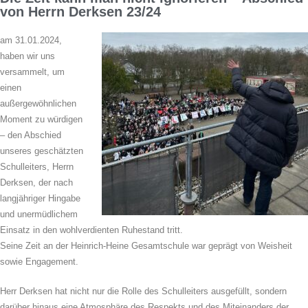
von Herrn Derksen 23/24
am 31.01.2024,
haben wir uns
versammelt, um
einen
außergewöhnlichen
Moment zu würdigen
– den Abschied
unseres geschätzten
Schulleiters, Herrn
Derksen, der nach
langjähriger Hingabe
und unermüdlichem
Einsatz in den wohlverdienten Ruhestand tritt.
Seine Zeit an der Heinrich-Heine Gesamtschule war geprägt von Weisheit
sowie Engagement.
Herr Derksen hat nicht nur die Rolle des Schulleiters ausgefüllt, sondern
darüber hinaus eine Atmosphäre des Respekts und des Miteinanders der