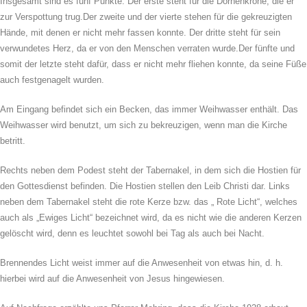
Insgesamt sind es fünf Punkte: Der erste steht für die Dornenkrone, die er
zur Verspottung trug.Der zweite und der vierte stehen für die gekreuzigten
Hände, mit denen er nicht mehr fassen konnte. Der dritte steht für sein
verwundetes Herz, da er von den Menschen verraten wurde.Der fünfte und
somit der letzte steht dafür, dass er nicht mehr fliehen konnte, da seine Füße
auch festgenagelt wurden.
Am Eingang befindet sich ein Becken, das immer Weihwasser enthält. Das
Weihwasser wird benutzt, um sich zu bekreuzigen, wenn man die Kirche
betritt.
Rechts neben dem Podest steht der Tabernakel, in dem sich die Hostien für
den Gottesdienst befinden. Die Hostien stellen den Leib Christi dar. Links
neben dem Tabernakel steht die rote Kerze bzw. das „ Rote Licht“, welches
auch als „Ewiges Licht“ bezeichnet wird, da es nicht wie die anderen Kerzen
gelöscht wird, denn es leuchtet sowohl bei Tag als auch bei Nacht.
Brennendes Licht weist immer auf die Anwesenheit von etwas hin, d. h.
hierbei wird auf die Anwesenheit von Jesus hingewiesen.