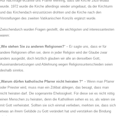
Auf Nachfrage erzählte uns Pfarrer Mehring, dass die Kirche 1928 erbaut
wurde. 1972 wurde die Kirche allerdings wieder umgebaut, da der Kirchturm
und das Kirchendach einzustürzen drohten und die Kirche nach den
Vorstellungen des zweiten Vatikanischen Konzils ergänzt wurde.
Zwischendurch wurden Fragen gestellt, die wichtigsten und interessantesten
waren:
„
Wie stehen Sie zu anderen Religionen?
“ – Er sagte uns, dass er für
andere Religionen offen sei, denn in jeder Religion wird der Glaube zwar
anders ausgeübt, doch letztlich glauben wir alle an denselben Gott,
Auseinandersetzungen und Ablehnung wegen Religionsunterschieden seien
deshalb sinnlos.
„
Warum dürfen katholische Pfarrer nicht heiraten ?“
– Wenn man Pfarrer
oder Priester wird, muss man ein Zölibat ablegen, das besagt, dass man
nicht heiraten darf. Die sogenannte Ehelosigkeit. Für diese sei es nicht nötig
einen Menschen zu heiraten, denn die Katholiken sehen es so, als wären sie
mit Gott verheiratet. Sollten sie sich einmal verlieben, merkten sie, dass sich
etwas an ihrem Gelübde zu Gott verändert hat und verstärken die Bindung