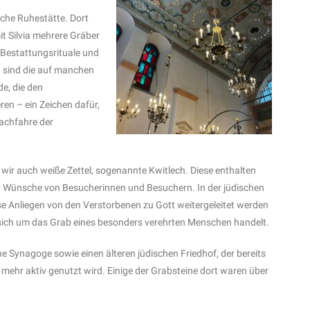
sche Ruhestätte. Dort
t Silvia mehrere Gräber
e Bestattungsrituale und
 sind die auf manchen
e, die den
ren – ein Zeichen dafür,
Nachfahre der
wir auch weiße Zettel, sogenannte Kwitlech. Diese enthalten
er Wünsche von Besucherinnen und Besuchern. In der jüdischen
se Anliegen von den Verstorbenen zu Gott weitergeleitet werden
sich um das Grab eines besonders verehrten Menschen handelt.
e Synagoge sowie einen älteren jüdischen Friedhof, der bereits
 mehr aktiv genutzt wird. Einige der Grabsteine dort waren über