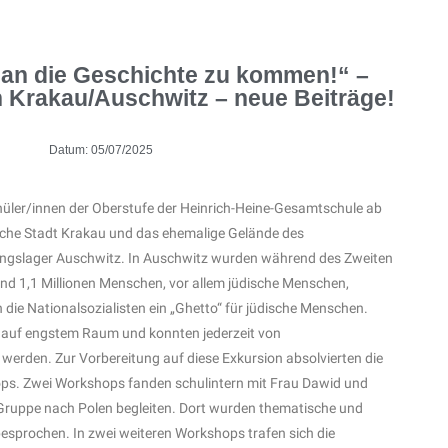
r an die Geschichte zu kommen!“ –
h Krakau/Auschwitz – neue Beiträge!
Datum:
05/07/2025
ler/innen der Oberstufe der Heinrich-Heine-Gesamtschule ab
nische Stadt Krakau und das ehemalige Gelände des
ungslager Auschwitz. In Auschwitz wurden während des Zweiten
nd 1,1 Millionen Menschen, vor allem jüdische Menschen,
 die Nationalsozialisten ein „Ghetto“ für jüdische Menschen.
 auf engstem Raum und konnten jederzeit von
t werden. Zur Vorbereitung auf diese Exkursion absolvierten die
ps. Zwei Workshops fanden schulintern mit Frau Dawid und
 Gruppe nach Polen begleiten. Dort wurden thematische und
esprochen. In zwei weiteren Workshops trafen sich die