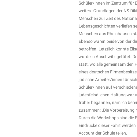
Schüler/innen im Zentrum für E
weitere Grundlagen der NS-Dik
Menschen zur Zeit des National
Lebensgeschichten verliefen s
Menschen aus Rheinhausen sta
Ebenso waren beide von der dis
betroffen. Letztlich konnte El
wurde in Auschwitz getötet. D
statt, wo alle gemeinsam den F
eines deutschen Firmenbesitzer
jüdische Arbeiter/innen für sic
Schüler/innen auf verschieden
judenfeindlichen Haltung war 
früher begannen, nämlich bere
zusammen: „Die Vorbereitung ha
Durch die Workshops sind die F
Eindrücke dieser Fahrt werden
Account der Schule teilen.