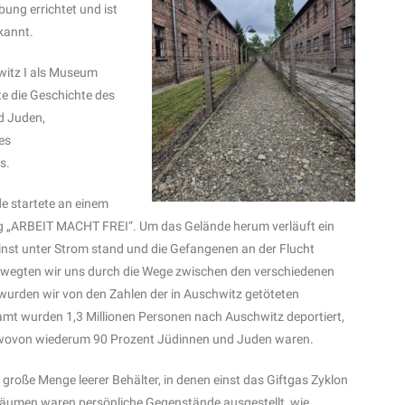
ung errichtet und ist
kannt.
hwitz I als Museum
te die Geschichte des
d Juden,
es
s.
e startete an einem
ug „ARBEIT MACHT FREI“. Um das Gelände herum verläuft ein
inst unter Strom stand und die Gefangenen an der Flucht
bewegten wir uns durch die Wege zwischen den verschiedenen
urden wir von den Zahlen der in Auschwitz getöteten
mt wurden 1,3 Millionen Personen nach Auschwitz deportiert,
, wovon wiederum 90 Prozent Jüdinnen und Juden waren.
 große Menge leerer Behälter, in denen einst das Giftgas Zyklon
Räumen waren persönliche Gegenstände ausgestellt, wie