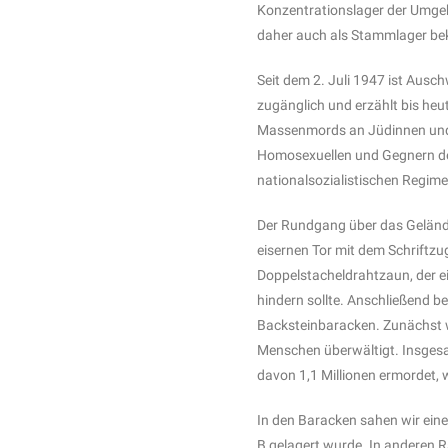
Konzentrationslager der Umgeb
daher auch als Stammlager be
Seit dem 2. Juli 1947 ist Ausc
zugänglich und erzählt bis heu
Massenmords an Jüdinnen un
Homosexuellen und Gegnern d
nationalsozialistischen Regime
Der Rundgang über das Geländ
eisernen Tor mit dem Schriftz
Doppelstacheldrahtzaun, der e
hindern sollte. Anschließend 
Backsteinbaracken. Zunächst w
Menschen überwältigt. Insgesa
davon 1,1 Millionen ermordet
In den Baracken sahen wir eine
B gelagert wurde. In anderen 