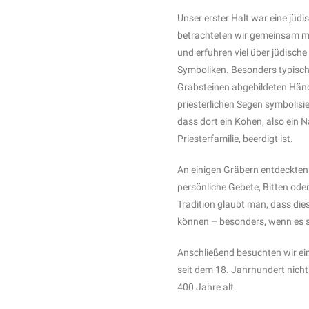
Unser erster Halt war eine jüdi
betrachteten wir gemeinsam mi
und erfuhren viel über jüdisch
Symboliken. Besonders typisch
Grabsteinen abgebildeten Händ
priesterlichen Segen symbolisie
dass dort ein Kohen, also ein 
Priesterfamilie, beerdigt ist.
An einigen Gräbern entdeckten 
persönliche Gebete, Bitten od
Tradition glaubt man, dass die
können – besonders, wenn es 
Anschließend besuchten wir ein
seit dem 18. Jahrhundert nicht
400 Jahre alt.