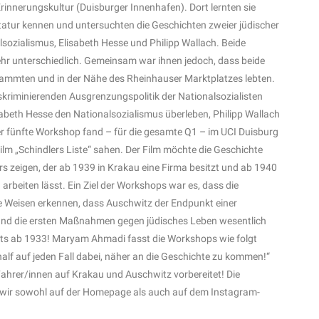
rinnerungskultur (Duisburger Innenhafen). Dort lernten sie
tatur kennen und untersuchten die Geschichten zweier jüdischer
sozialismus, Elisabeth Hesse und Philipp Wallach. Beide
ehr unterschiedlich. Gemeinsam war ihnen jedoch, dass beide
mmten und in der Nähe des Rheinhauser Marktplatzes lebten.
kriminierenden Ausgrenzungspolitik der Nationalsozialisten
isabeth Hesse den Nationalsozialismus überleben, Philipp Wallach
er fünfte Workshop fand – für die gesamte Q1 – im UCI Duisburg
ilm „Schindlers Liste“ sahen. Der Film möchte die Geschichte
s zeigen, der ab 1939 in Krakau eine Firma besitzt und ab 1940
h arbeiten lässt. Ein Ziel der Workshops war es, dass die
e Weisen erkennen, dass Auschwitz der Endpunkt einer
und die ersten Maßnahmen gegen jüdisches Leben wesentlich
its ab 1933! Maryam Ahmadi fasst die Workshops wie folgt
lf auf jeden Fall dabei, näher an die Geschichte zu kommen!“
ahrer/innen auf Krakau und Auschwitz vorbereitet! Die
 wir sowohl auf der Homepage als auch auf dem Instagram-