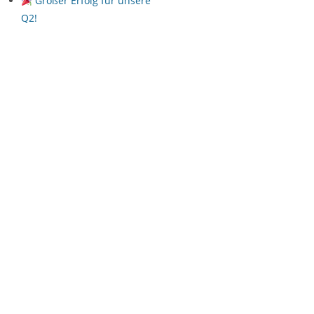
Großer Erfolg für unsere
Q2!