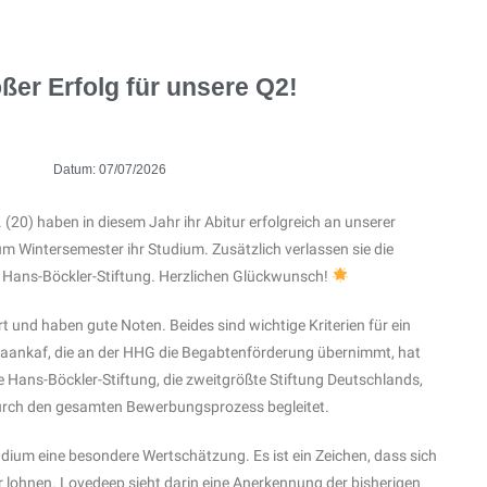
ßer Erfolg für unsere Q2!
Datum:
07/07/2026
20) haben in diesem Jahr ihr Abitur erfolgreich an unserer
m Wintersemester ihr Studium. Zusätzlich verlassen sie die
r Hans-Böckler-Stiftung. Herzlichen Glückwunsch!
t und haben gute Noten. Beides sind wichtige Kriterien für ein
maankaf, die an der HHG die Begabtenförderung übernimmt, hat
ie Hans-Böckler-Stiftung, die zweitgrößte Stiftung Deutschlands,
rch den gesamten Bewerbungsprozess begleitet.
ium eine besondere Wertschätzung. Es ist ein Zeichen, dass sich
lohnen. Lovedeep sieht darin eine Anerkennung der bisherigen